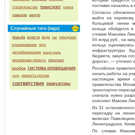
который придется с
поставки начались в
транспорт
строительство
улица
Согласно обновлен
центр
харьков
выйти на перевозку
Кольцевой линии м
Случайные тэги (tags)
кольца обойдется в
словам Максима Ликс
борьба
власти
вода
городское
гаи
54 млрд руб., на за
кольца оценивалась
планирование
груз
инфраструктуры бу
дезурбанизация
магистраль
бюджета, закупка со
прогноз
московская область
дорога», — уточнил 
система оповещения
пробок
Российское правител
начать работы на уч
скорость потока
сити
настоящее время 
соответствие
эвакуаторы
правительства Моск
транспортно-переса
сначала нужно разр
поясняет Максим Лик
Из 31 остановочного
пересадку на линии
включая Павелецкое,
Ленинградское, Киев
По словам Максима