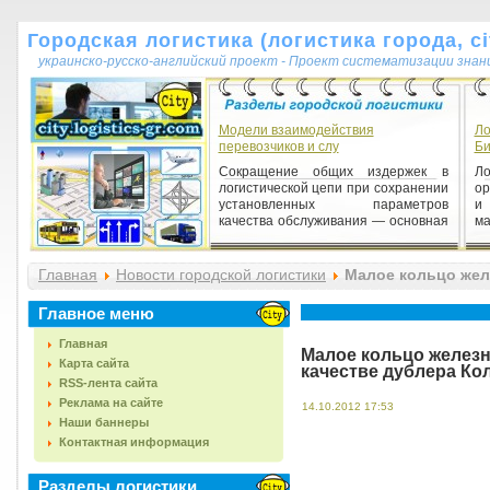
Городская логистика (логистика города, cit
украинско-русско-английский проект - Проект систематизации знан
Модели взаимодействия
Ло
перевозчиков и слу
Би
Сокращение общих издержек в
Ло
логистической цепи при сохранении
ор
установленных параметров
и
качества обслуживания — основная
ма
...
Главная
Новости городской логистики
Малое кольцо желе
метрополитена
Главное меню
Главная
Малое кольцо железн
Карта сайта
качестве дублера Ко
RSS-лента сайта
Реклама на сайте
14.10.2012 17:53
Наши баннеры
Контактная информация
Разделы логистики