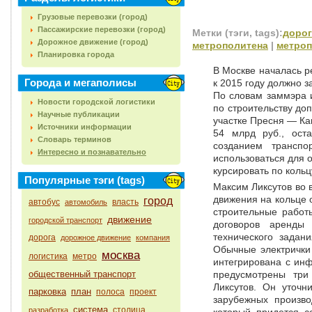
Грузовые перевозки (город)
Пассажирские перевозки (город)
Метки (тэги, tags):
дорог
Дорожное движение (город)
метрополитена
|
метроп
Планировка города
В Москве началась р
Города и мегаполисы
к 2015 году должно 
По словам заммэра 
Новости городской логистики
по строительству до
Научные публикации
участке Пресня — Ка
Источники информации
54 млрд руб., ост
Словарь терминов
созданием транспо
Интересно и познавательно
использоваться для 
курсировать по кольц
Популярные тэги (tags)
Максим Ликсутов во 
движения на кольце 
город
автобус
власть
автомобиль
строительные работ
движение
городской транспорт
договоров аренды
технического задан
дорога
дорожное движение
компания
Обычные электрички
москва
логистика
метро
интегрирована с инф
общественный транспорт
предусмотрены тр
Ликсутов. Он уточн
парковка
план
полоса
проект
зарубежных произво
система
столица
разработка