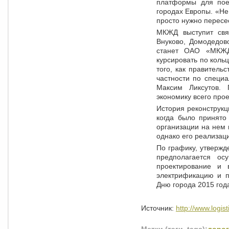
платформы для поез
городах Европы. «Не
просто нужно пересес
МКЖД выступит св
Внуково, Домодедов
станет ОАО «МКЖД»
курсировать по коль
того, как правитель
частности по специ
Максим Ликсутов. 
экономику всего прое
История реконстру
когда было принято
организации на нем 
однако его реализац
По графику, утверж
предполагается ос
проектирование и 
электрификацию и п
Дню города 2015 год
Источник:
http://www.logist