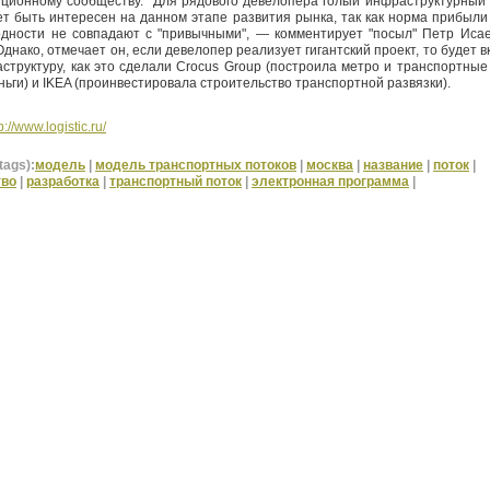
иционному сообществу. "Для рядового девелопера голый инфраструктурный 
т быть интересен на данном этапе развития рынка, так как норма прибыли
одности не совпадают с "привычными", — комментирует "посыл" Петр Исаев
Однако, отмечает он, если девелопер реализует гигантский проект, то будет 
структуру, как это сделали Crocus Group (построила метро и транспортные
ньги) и IKEA (проинвестировала строительство транспортной развязки).
p://www.logistic.ru/
tags):
модель
|
модель транспортных потоков
|
москва
|
название
|
поток
|
тво
|
разработка
|
транспортный поток
|
электронная программа
|