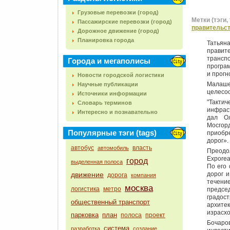
Грузовые перевозки (город)
Метки (тэги, 
Пассажирские перевозки (город)
правительс
Дорожное движение (город)
Планировка города
Татьян
правит
трансп
Города и мегаполисы
програм
и прог
Новости городской логистики
Малаше
Научные публикации
целесоо
Источники информации
"Такт
Словарь терминов
инфраст
Интересно и познавательно
дал Ол
Мосгорд
Популярные тэги (tags)
приобр
дорог».
автобус
власть
автомобиль
Преодо
Exporea
город
выделенная полоса
По его 
движение
дорог и
дорога
компания
течени
москва
логистика
метро
предсе
градос
общественный транспорт
архите
израсхо
парковка
план
полоса
проект
Бочаров
система
разработка
создание