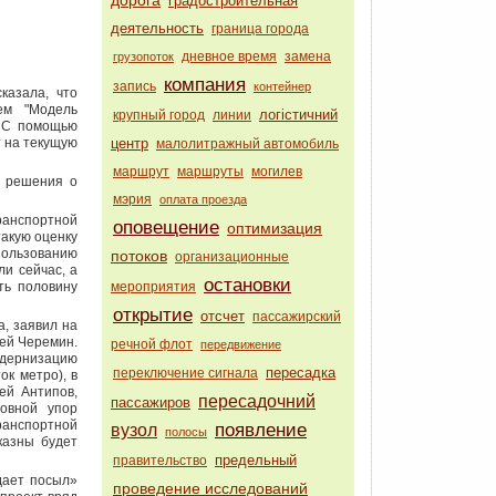
дорога
градостроительная
деятельность
граница города
дневное время
замена
грузопоток
компания
запись
контейнер
казала, что
ем "Модель
логістичний
крупный город
линии
 С помощью
 на текущую
центр
малолитражный автомобиль
маршрут
маршруты
могилев
я решения о
мэрия
оплата проезда
анспортной
оповещение
оптимизация
акую оценку
ользованию
потоков
организационные
и сейчас, а
остановки
ть половину
мероприятия
открытие
отсчет
пассажирский
, заявил на
ей Черемин.
речной флот
передвижение
одернизацию
пересадка
переключение сигнала
ок метро), в
ей Антипов,
пересадочний
пассажиров
новной упор
ранспортной
появление
вузол
полосы
 казны будет
предельный
правительство
дает посыл»
проведение исследований