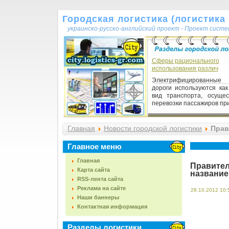
Городская логистика (логистика г
украинско-русско-английский проект - Проект сист
Сферы рационального
использования различ
Электрифицированные 
дороги используются как
вид транспорта, осуще
перевозки пассажиров приг
Главная
Новости городской логистики
Прав
потоков»
Главное меню
Главная
Правител
Карта сайта
название
RSS-лента сайта
Реклама на сайте
28.10.2012 10:
Наши баннеры
Контактная информация
Разделы логистики