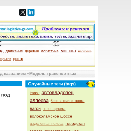
од
москва
движение
логистика
деревня
парковка
центр
харьков
д названием «Модель транспортных
Случайные теги (tags)
автовладелец
transit
 под
алпеева
бесплатная стоянка
вагон
велопарковка
волоколамское шоссе
городская
выделенная полоса