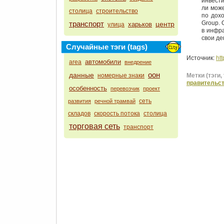
инвест
ли може
столица
строительство
по дох
транспорт
Group. 
центр
харьков
улица
в инфра
свои де
Случайные тэги (tags)
Источник:
htt
автомобили
area
внедрение
оон
данные
номерные знаки
Метки (тэги, 
правительс
особенность
перевозчик
проект
сеть
развития
речной трамвай
складов
скорость потока
столица
торговая сеть
транспорт