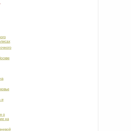
ного
олисах
рочного
Москве
на
сковье
 и
н о
ие на
вневой