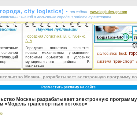
орода, city logistics) -
от сайта -
www.logistics-gr.com
ематизации знаний о логистике города и работе транспорта
Городская логистика. В. К. Губенко,
А. А
железные
Городская логистика является
 основной
новым механизмом управления
гор
city logistics
truck
ствляющий
потоками объектов в условиях
транспорт
система
ор...
муниципального района. В
компетенц...
ительство Москвы разрабатывает электронную программу по
Разместить рекламу на сайте
ьство Москвы разрабатывает электронную программу
м «Модель транспортных потоков»
50