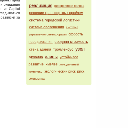
проект вряд
 и ожидания
реализация
реверсивная полоса
 из Capital
решение транспортных проблем
вкладываться
 развязки за
система городской логистики
система оповещения
система
скорость
управления светофорами
средняя стоимость
передвижения
узел
троллейбус
стена здания
улицы
украина
устойчивое
развитие
хмелев
холодильный
экологический риск. риск
комплекс
экономика