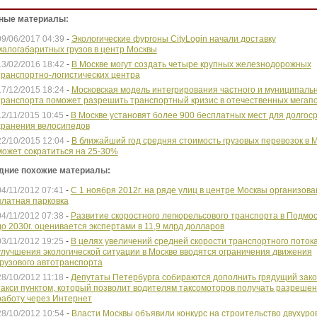
ные материалы:
09/06/2017 04:39
-
Экологические фургоны CityLogin начали доставку
малогабаритных грузов в центр Москвы
13/02/2016 18:42
-
В Москве могут создать четыре крупных железнодорожных
транспортно-логистических центра
17/12/2015 18:24
-
Московская модель интегрирования частного и муниципаль
транспорта поможет разрешить транспортный кризис в отечественных мегап
12/11/2015 10:45
-
В Москве установят более 900 бесплатных мест для долгос
хранения велосипедов
22/10/2015 12:04
-
В ближайший год средняя стоимость грузовых перевозок в 
может сократиться на 25-30%
дние похожие материалы:
04/11/2012 07:41
-
С 1 ноября 2012г. на ряде улиц в центре Москвы организова
платная парковка
04/11/2012 07:38
-
Развитие скоростного легкорельсового транспорта в Подмо
до 2030г. оценивается экспертами в 11,9 млрд долларов
03/11/2012 19:25
-
В целях увеличений средней скорости транспортного потока
улучшения экологической ситуации в Москве вводятся ограничения движения
грузового автотранспорта
28/10/2012 11:18
-
Депутаты Петербурга собираются дополнить грядущий зако
такси пунктом, который позволит водителям таксомоторов получать разрешен
работу через Интернет
28/10/2012 10:54
-
Власти Москвы объявили конкурс на строительство двухуро