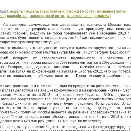
tags):
модель
|
модель транспортных потоков
|
москва
|
название
|
поток
|
тво
|
разработка
|
транспортный поток
|
электронная программа
|
а Малашенкова, замруководителя департамента транспорта Москвы, расс
ельство столицы разрабатывает электронную программу под названи
ортных потоков", внедрить ее город предполагает уже в середине
2013 г
.
мы можно будет оценить, как проектируемый объект недвижимости повлияет
нозируемую транспортную ситуацию.
нкова полагает, что эти данные послужат одним из аргументов приняти
бразности нового строительства внутри Москвы, пишут сегодня "Ведомости".
ический поворот" от строительства недвижимости к развитию тр
руктуры отнял у города примерно 26% инвестконтрактов и 20% доходов — т
ег Бочаров, председатель комиссии по госсобственности и землеп
умы, выступая на конференции на выставке Exporeal-2012. «Но мы потерял
ели потенциально, — убежден политик. — Город планирует разблокирова
ление транспортного коллапса — один из приоритетов развития мегаполиса
l и глава департамента внешнеэкономических и международных связей Серг
словам, Москва готова в
2013 г
. отдать половину бюджета в $40 млрд на м
 развитие общественного транспорта (в том числе строительство новых вет
е ближайших пяти лет на эти цели будет потрачено 40 млрд евро. Андр
датель комитета по архитектуре и строительству, подтвердил, что ос
троительной политики Москвы делается на развитие и совершенствование т
ктуры. Только на содержание объектов дорожного хозяйства в
2013 г
. из
довано почти 428 млн руб. (плюс 100 млн руб. на их ремонт).
 говорит, что, увеличивая бюджетные расходы на инфраструктуру, город «