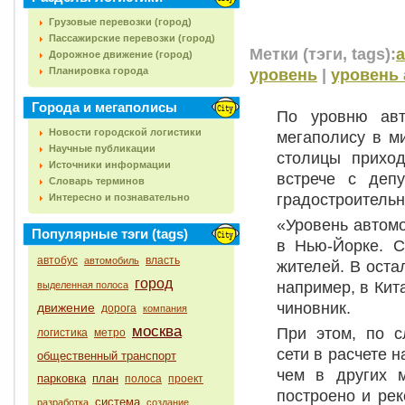
Грузовые перевозки (город)
Пассажирские перевозки (город)
Метки (тэги, tags):
Дорожное движение (город)
Планировка города
уровень
|
уровень
Города и мегаполисы
По уровню авт
Новости городской логистики
мегаполису в м
Научные публикации
столицы приход
Источники информации
встрече с деп
Словарь терминов
градостроительн
Интересно и познавательно
«Уровень автом
Популярные тэги (tags)
в Нью-Йорке. С
автобус
власть
автомобиль
жителей. В оста
город
например, в Кит
выделенная полоса
чиновник.
движение
дорога
компания
москва
При этом, по с
логистика
метро
сети в расчете 
общественный транспорт
чем в других 
парковка
план
полоса
проект
построено и ре
система
разработка
создание