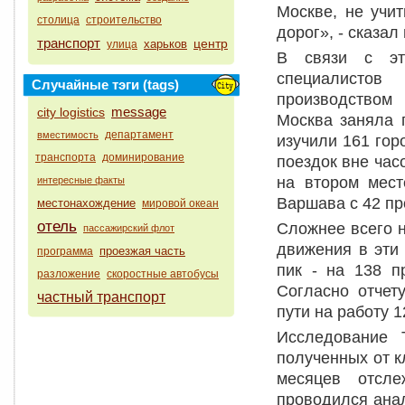
Москве, не учи
столица
строительство
дорог», - сказал
транспорт
центр
харьков
улица
В связи с эт
специалисто
Случайные тэги (tags)
производством
message
city logistics
Москва заняла 
департамент
вместимость
изучили 161 гор
транспорта
доминирование
поездок вне час
на втором мест
интересные факты
Варшава с 42 п
местонахождение
мировой океан
отель
Сложнее всего н
пассажирский флот
движения в эти 
проезжая часть
программа
пик - на 138 п
разложение
скоростные автобусы
Согласно отчет
частный транспорт
пути на работу 1
Исследование 
полученных от к
месяцев отсле
проводился анал