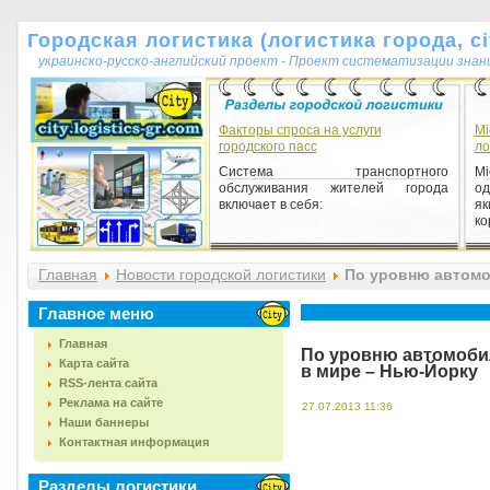
Городская логистика (логистика города, cit
украинско-русско-английский проект - Проект систематизации знан
Факторы спроса на услуги
Мі
городского пасс
ло
Система транспортного
Мі
обслуживания жителей города
од
включает в себя:
я
ко
Главная
Новости городской логистики
По уровню автомо
Главное меню
Главная
По уровню автомоби
Карта сайта
в мире – Нью-Йорку
RSS-лента сайта
Реклама на сайте
27.07.2013 11:36
Наши баннеры
Контактная информация
Разделы логистики