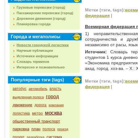
Грузовые перевозки (город)
Метки (тэги, tags):
всем
Пассажирские перевозки (город)
федерация
|
Дорожное движение (город)
Планировка города
Всемирная федерация 
1) неправительственн
Города и мегаполисы
сотрудничества и дру
независимо от расы, язык
Новости городской логистики
Научные публикации
Источник:
Словарь тер
Источники информации
студентов 1 курса дневн
Словарь терминов
«Экономика предприятия»,
Интересно и познавательно
акад. город. хоз-ва. – Х.: 
Популярные тэги (tags)
Метки (тэги, tags):
всем
федерация
|
автобус
власть
автомобиль
город
выделенная полоса
движение
дорога
компания
москва
логистика
метро
общественный транспорт
парковка
план
полоса
проезд
система
проект
разработка