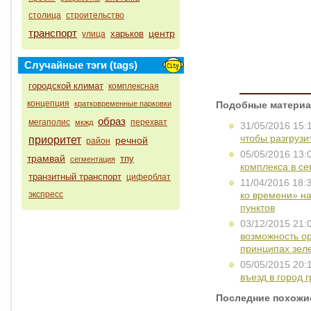
столица
строительство
транспорт
центр
харьков
улица
Случайные тэги (tags)
городской климат
комплексная
концепция
кратковременные парковки
Подобные материа
образ
мегаполис
перехват
мкжд
31/05/2016 15:
чтобы разгрузи
приоритет
речной
район
05/05/2016 13:
трамвай
тпу
сегментация
комплекса в се
транзитный транспорт
циферблат
11/04/2016 18:
экспресс
ко времени» на
пунктов
03/12/2015 21:
возможность ор
принципах зеле
05/05/2015 20:
въезд в город 
Последние похожи