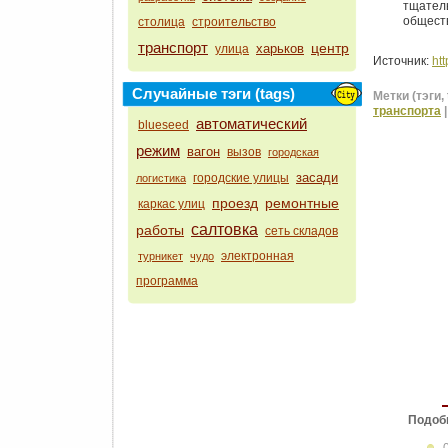
тщател
обществ
столица
строительство
транспорт
центр
харьков
улица
Источник:
htt
Случайные тэги (tags)
Метки (тэги, 
транспорта
автоматический
blueseed
режим
вагон
вызов
городская
засади
городские улицы
логистика
проезд
ремонтные
каркас улиц
салтовка
работы
сеть складов
электронная
турникет
чудо
программа
Подоб