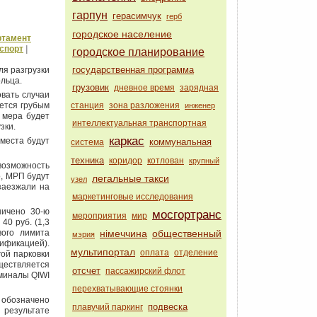
гарпун
герасимчук
герб
городское население
ртамент
спорт
|
городское планирование
государственная программа
я разгрузки
ольца.
грузовик
дневное время
зарядная
вать случаи
яется грубым
станция
зона разложения
инженер
 мера будет
интеллектуальная транспортная
узки.
каркас
места будут
коммунальная
система
техника
коридор
котлован
крупный
 возможность
о, МРП будут
легальные такси
узел
заезжали на
маркетинговые исследования
ничено 30-ю
мосгортранс
мероприятия
мир
40 руб. (1,3
вого лимита
німеччина
общественный
мэрия
рификацией).
мультипортал
оплата
отделение
ой парковки
ествляется
отсчет
пассажирский флот
миналы QIWI
перехватывающие стоянки
 обозначено
подвеска
плавучий паркинг
 результате