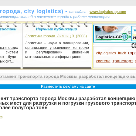
орода, city logistics) -
от сайта -
www.logistics-gr.com
ематизации знаний о логистике города и работе транспорта
Логистика города. Лившиц В. (2008)
Логистика – наука о планировании,
тических
организации, управлении, контроле
систем
и регулировании движения
гор
city logistics
truck
ок будет
материальных и информационн...
транспорт
система
х сит...
тамент транспорта города Москвы разработал концепцию выд
а тонн
Разместить рекламу на сайте
ент транспорта города Москвы разработал концепцию
ых мест для разгрузки и погрузки грузового транспор
олее полутора тонн
23