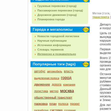
Грузовые перевозки (город)
Пассажирские перевозки (город)
Метки (тэги, 
Дорожное движение (город)
транспорта
Планировка города
Департ
и погру
Города и мегаполисы
Цель со
Новости городской логистики
вынужде
наруше
Научные публикации
способс
Источники информации
Первая
Словарь терминов
выделен
Интересно и познавательно
Всего 1
проведе
Популярные тэги (tags)
органи
них для
автобус
власть
автомобиль
Остано
город
минутам
выделенная полоса
руб/ми
движение
дорога
компания
стоимос
Данный
москва
логистика
метро
грузов
несколь
общественный транспорт
и Элекс
парковка
план
полоса
проект
Для лег
размет
система
разработка
создание