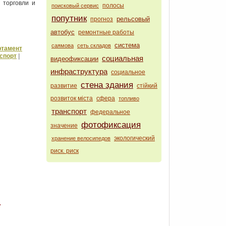
 торговли и
полосы
поисковый сервис
попутник
рельсовый
прогноз
автобус
ремонтные работы
система
саямова
сеть складов
ртамент
спорт
|
социальная
видеофиксации
инфраструктура
социальное
стена здания
развитие
стійкий
розвиток міста
сфера
топливо
транспорт
федеральное
фотофиксация
значение
экологический
хранение велосипедов
риск. риск