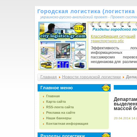
Городская логистика (логистика г
украинско-русско-английский проект - Проект сист
Классификация ситуаций
транспортного обс
Эффективность логис
информационных 
пассажирских перевоз
неодинакова для различны
Главная
Новости городской логистики
Депар
грузового транспорта массой более полутор
Главное меню
Главная
Департам
Карта сайта
выделенн
RSS-лента сайта
массой б
Реклама на сайте
Наши баннеры
20.04.2014 14:
Контактная информация
Разделы логистики