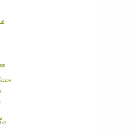
ный
шен
е
годаря
и
й
и
овых