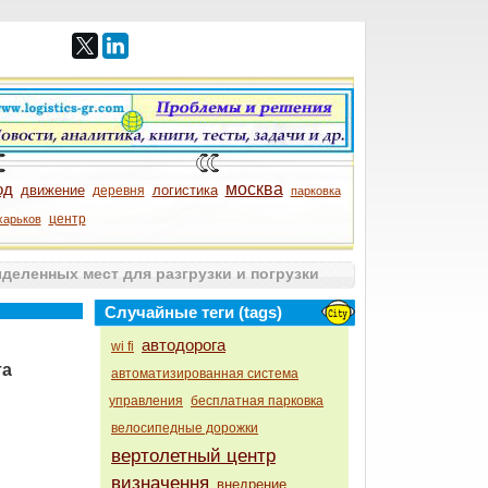
од
москва
движение
логистика
деревня
парковка
центр
харьков
еленных мест для разгрузки и погрузки
Случайные теги (tags)
автодорога
wi fi
та
автоматизированная система
управления
бесплатная парковка
велосипедные дорожки
вертолетный центр
визначення
внедрение