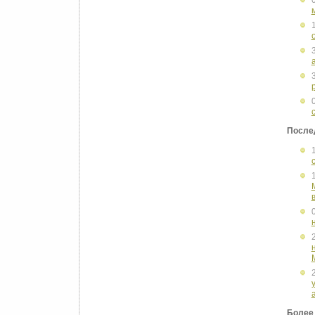
После
Более