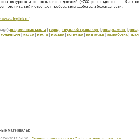
ьных натурных и опросных исследований (>700 респондентов – объектов
енного питания) и отвечают требованиям удобства и безопасности.
p://www.loglink.ru/
tags):
выделенные места
|
город
|
грузовой транспорт
|
департамент
|
депа
|
концепция
|
масса
|
места
|
москва
|
погрузка
|
разгрузка
|
разработка
|
тран
ные материалы: