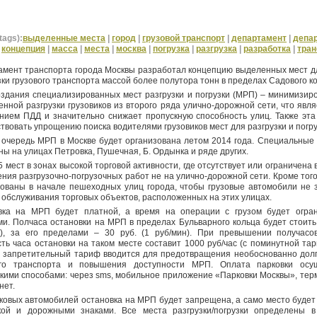
tags):
выделенные места
|
город
|
грузовой транспорт
|
департамент
|
депа
|
концепция
|
масса
|
места
|
москва
|
погрузка
|
разгрузка
|
разработка
|
тран
амент транспорта города Москвы разработал концепцию выделенных мест дл
зки грузового транспорта массой более полутора тонн в пределах Садового к
здания специализированных мест разгрузки и погрузки (МРП) – минимизиро
нной разгрузки грузовиков из второго ряда улично-дорожной сети, что явл
нием ПДД и значительно снижает пропускную способность улиц. Также эта
твовать упрощению поиска водителями грузовиков мест для разгрузки и погр
 очередь МРП в Москве будет организована летом 2014 года. Специальные 
ы на улицах Петровка, Пушечная, Б. Ордынка и ряде других.
5 мест в зонах высокой торговой активности, где отсутствует или ограничена
ния разгрузочно-погрузочных работ не на улично-дорожной сети. Кроме тог
зованы в начале пешеходных улиц города, чтобы грузовые автомобили не 
 обслуживания торговых объектов, расположенных на этих улицах.
вка на МРП будет платной, а время на операции с грузом будет огра
и. Полчаса остановки на МРП в пределах Бульварного кольца будет стоить 
н), за его пределами – 30 руб. (1 руб/мин). При превышении получасо
ть часа остановки на таком месте составит 1000 руб/час (с поминутной та
 запретительный тариф вводится для предотвращения необоснованно долг
ого транспорта и повышения доступности МРП. Оплата парковки осущ
кими способами: через sms, мобильное приложение «Парковки Москвы», тер
нет.
ковых автомобилей остановка на МРП будет запрещена, а само место будет
кой и дорожными знаками. Все места разгрузки/погрузки определены в