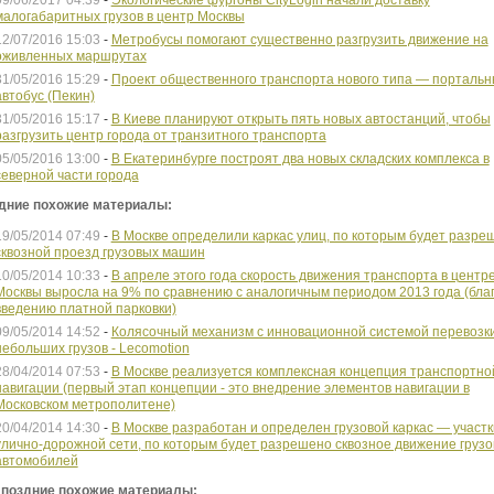
09/06/2017 04:39
-
Экологические фургоны CityLogin начали доставку
малогабаритных грузов в центр Москвы
12/07/2016 15:03
-
Метробусы помогают существенно разгрузить движение на
оживленных маршрутах
31/05/2016 15:29
-
Проект общественного транспорта нового типа — порталь
автобус (Пекин)
31/05/2016 15:17
-
В Киеве планируют открыть пять новых автостанций, чтобы
разгрузить центр города от транзитного транспорта
05/05/2016 13:00
-
В Екатеринбурге построят два новых складских комплекса в
северной части города
дние похожие материалы:
19/05/2014 07:49
-
В Москве определили каркас улиц, по которым будет разре
сквозной проезд грузовых машин
10/05/2014 10:33
-
В апреле этого года скорость движения транспорта в центр
Москвы выросла на 9% по сравнению с аналогичным периодом 2013 года (бла
введению платной парковки)
09/05/2014 14:52
-
Колясочный механизм с инновационной системой перевозк
небольших грузов - Lecomotion
28/04/2014 07:53
-
В Москве реализуется комплексная концепция транспортно
навигации (первый этап концепции - это внедрение элементов навигации в
Московском метрополитене)
20/04/2014 14:30
-
В Москве разработан и определен грузовой каркас — участк
улично-дорожной сети, по которым будет разрешено сквозное движение груз
автомобилей
 поздние похожие материалы: