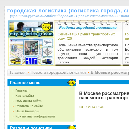
Городская логистика (логистика города, cit
украинско-русско-английский проект - Проект систематизации знан
Сегментация рынка транспортных
Го
услуг (20
п
Повышение качества транспортного
П
обслуживания возможно в том
Б
случае, если установлены
тр
требования каждой категории
у
пассаж...
те
Главная
Новости городской логистики
В Москве рассмат
пройти через центр города
Главное меню
Главная
В Москве рассматри
Карта сайта
наземного транспорт
RSS-лента сайта
Реклама на сайте
03.07.2014 06:46
Наши баннеры
Контактная информация
Разделы логистики