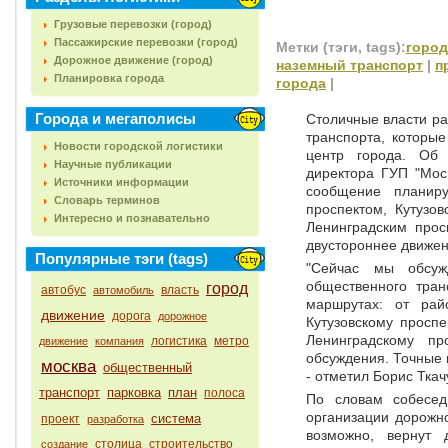
Грузовые перевозки (город)
Пассажирские перевозки (город)
Метки (тэги, tags):
город
Дорожное движение (город)
наземный транспорт
|
п
Планировка города
города
|
Города и мегаполисы
Столичные власти ра
транспорта, которы
Новости городской логистики
центр города. Об 
Научные публикации
директора ГУП "Мосг
Источники информации
сообщение планир
Словарь терминов
проспектом, Кутузо
Интересно и познавательно
Ленинградским прос
двустороннее движен
Популярные тэги (tags)
"Сейчас мы обсуж
общественного тран
город
автобус
власть
автомобиль
маршрутах: от рай
движение
дорога
дорожное
Кутузовскому просп
Ленинградскому пр
логистика
метро
движение
компания
обсуждения. Точные 
москва
общественный
- отметил Борис Ткач
транспорт
парковка
план
полоса
По словам собесед
организации дорожно
система
проект
разработка
возможно, вернут 
столица
строительство
создание