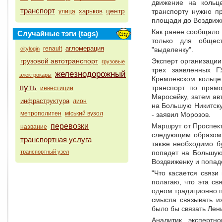
движение на кольц
транспорт
центр
харьков
транспорту нужно п
улица
площади до Воздвиже
Как ранее сообщало 
Случайные тэги (tags)
только для общест
агломерация
renault
citylogin
"выделенку".
грузовой автотранспорт
Эксперт организации
грузовые
трех заявленных Г
железнодорожный
электрокары
Кремлевском кольце
путь
транспорт по прям
инвестиции
Маросейку, затем ав
инфраструктура
лион
на Большую Никитску
метрополитен
міський вузол
- заявил Морозов.
перевозки
Маршрут от Проспект
название
следующим образом:
транспортная услуга
также необходимо б
транспортный узел
попадет на Большую
Воздвиженку и попаде
"Что касается связ
полагаю, что эта св
одном традиционно п
смысла связывать и
было бы связать Лен
Аналитик экспертн