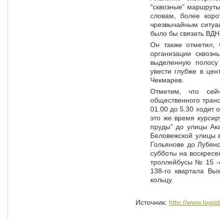
"сквозные" маршруты
словам, более коро
чрезвычайным ситуац
было бы связать ВДНХ
Он также отметил, 
организации сквозн
выделенную полосу
увести глубже в цен
Чекмарев.
Отметим, что сей
общественного транс
01.00 до 5.30 ходит 
это же время курси
пруды" до улицы Ак
Беловежской улицы 
Гольянове до Лубянс
субботы на воскресе
троллейбусы № 15 -
138-го квартала Вы
кольцу.
Источник:
http://www.logist