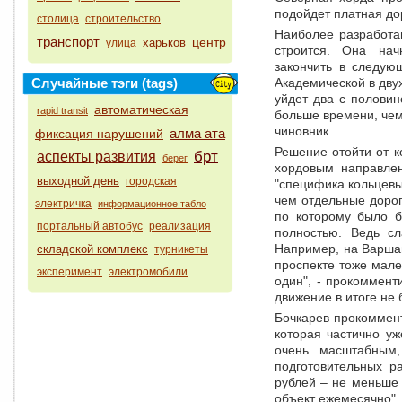
подойдет платная дор
столица
строительство
Наиболее разработа
транспорт
центр
харьков
улица
строится. Она нач
закончить в следую
Случайные тэги (tags)
Академической в дву
уйдет два с полови
автоматическая
rapid transit
больше времени, чем 
чиновник.
алма ата
фиксация нарушений
Решение отойти от к
брт
аспекты развития
берег
хордовым направлен
выходной день
городская
"специфика кольцевы
чем отдельные дорог
электричка
информационное табло
по которому было б
портальный автобус
реализация
полностью. Ведь с
Например, на Варшав
складской комплекс
турникеты
проспекте тоже мале
эксперимент
электромобили
один", - прокоммент
движение в итоге не 
Бочкарев прокоммен
которая частично уж
очень масштабным
подготовительных р
рублей – не меньше
объект ежемесячно", 