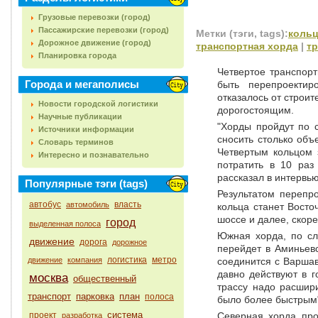
Грузовые перевозки (город)
Пассажирские перевозки (город)
Метки (тэги, tags):
коль
Дорожное движение (город)
транспортная хорда
|
т
Планировка города
Четвертое транспорт
Города и мегаполисы
быть перепроектир
отказалось от строит
Новости городской логистики
дорогостоящим.
Научные публикации
"Хорды пройдут по 
Источники информации
сносить столько объ
Словарь терминов
Четвертым кольцом 
Интересно и познавательно
потратить в 10 раз
рассказал в интервь
Популярные тэги (tags)
Результатом перепро
автобус
власть
автомобиль
кольца станет Восто
шоссе и далее, скоре
город
выделенная полоса
Южная хорда, по сл
движение
дорога
дорожное
перейдет в Аминьевс
логистика
метро
движение
компания
соединится с Варшав
давно действуют в г
москва
общественный
трассу надо расшири
транспорт
парковка
план
полоса
было более быстрым"
система
проект
Северная хорда про
разработка