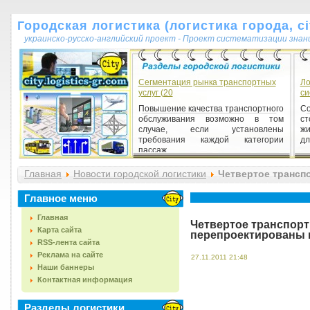
Городская логистика (логистика города, cit
украинско-русско-английский проект - Проект систематизации знан
Сегментация рынка транспортных
Ло
услуг (20
си
Повышение качества транспортного
С
обслуживания возможно в том
ст
случае, если установлены
жи
требования каждой категории
дл
пассаж...
Главная
Новости городской логистики
Четвертое трансп
Главное меню
Главная
Четвертое транспорт
Карта сайта
перепроектированы 
RSS-лента сайта
Реклама на сайте
27.11.2011 21:48
Наши баннеры
Контактная информация
Разделы логистики