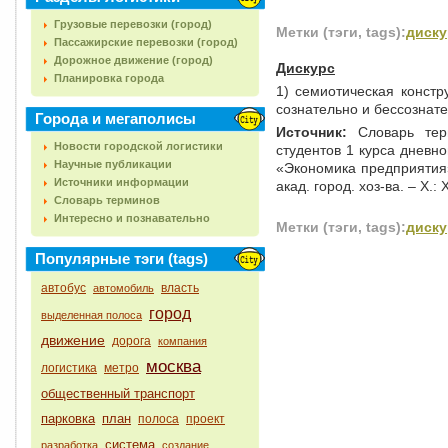
Грузовые перевозки (город)
Метки (тэги, tags):
диску
Пассажирские перевозки (город)
Дорожное движение (город)
Дискурс
Планировка города
1) семиотическая констр
сознательно и бессознат
Города и мегаполисы
Источник:
Словарь тер
Новости городской логистики
студентов 1 курса дневн
Научные публикации
«Экономика предприятия»,
Источники информации
акад. город. хоз-ва. – Х.: 
Словарь терминов
Интересно и познавательно
Метки (тэги, tags):
диску
Популярные тэги (tags)
автобус
власть
автомобиль
город
выделенная полоса
движение
дорога
компания
москва
логистика
метро
общественный транспорт
парковка
план
полоса
проект
система
разработка
создание