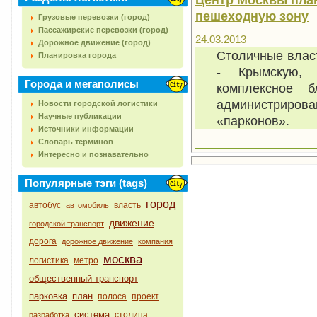
пешеходную зону
Грузовые перевозки (город)
Пассажирские перевозки (город)
24.03.2013
Дорожное движение (город)
Столичные влас
Планировка города
- Крымскую, 
Города и мегаполисы
комплексное б
администриро
Новости городской логистики
Научные публикации
«парконов».
Источники информации
Словарь терминов
Интересно и познавательно
Популярные тэги (tags)
город
автобус
власть
автомобиль
движение
городской транспорт
дорога
дорожное движение
компания
москва
логистика
метро
общественный транспорт
парковка
план
полоса
проект
система
столица
разработка