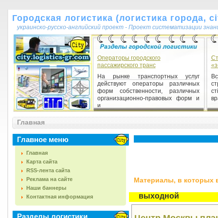
Городская логистика (логистика города, cit
украинско-русско-английский проект - Проект систематизации знан
Операторы городского
Ст
пассажирского транс
«з
На рынке транспортных услуг
В
действуют операторы различных
ст
форм собственности, различных
ст
организационно-правовых форм и
вр
и...
Главная
Главное меню
Главная
Карта сайта
RSS-лента сайта
Реклама на сайте
Материалы, в которых вс
Наши баннеры
выходной
Контактная информация
Разделы логистики
Центр Москвы пла