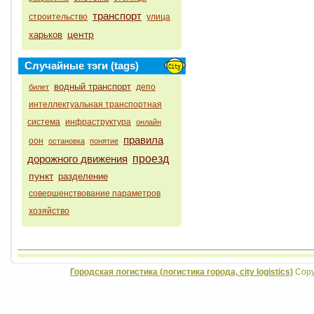
транспорт
строительство
улица
центр
харьков
Случайные тэги (tags)
водный транспорт
депо
билет
интеллектуальная транспортная
система
инфраструктура
онлайн
правила
оон
остановка
понятие
дорожного движения
проезд
пункт
разделение
совершенствование параметров
хозяйство
Городская логистика (логистика города, city logistics)
Copyr