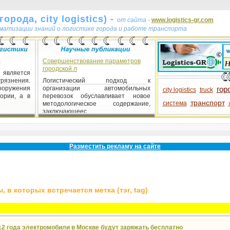
орода, city logistics) -
от сайта -
www.logistics-gr.com
ематизации знаний о логистике города и работе транспорта
)
Совершенствование параметров
городской л
является
рязнения.
Логистический подход к
ружения
организации автомобильных
гор
city logistics
truck
ории, а в
перевозок обуславливает новое
транспорт
система
методологическое содержание,
заключающеес...
Разместить рекламу на сайте
 в которых встречается метка (тэг, tag)
12 года электромобили в Москве будут заряжать бесплатно