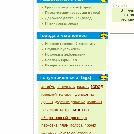
30.12.2011
Грузовые перевозки (город)
В янв
Пассажирские перевозки (город)
электр
Дорожное движение (город)
тестово
Планировка города
Города и мегаполисы
Новости городской логистики
Научные публикации
Источники информации
Словарь терминов
Интересно и познавательно
Популярные тэги (tags)
город
автобус
власть
автомобиль
движение
городской транспорт
дорога
дорожное движение
компания
москва
логистика
метро
общественный транспорт
парковка
план
полоса
проект
система
столица
разработка