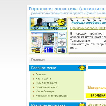
Городская логистика (логистика г
украинско-русско-английский проект - Проект сист
Проблемы экологии (2001
В городах транспорт 
основным источником заг
Транспортные соо
занимают до 7% террит
гор...
Главная
Главное меню
Главная
Карта сайта
RSS-лента сайта
Реклама на сайте
Материалы,
Наши баннеры
зарядка
Контактная информация
Разделы логистики
До осени 20