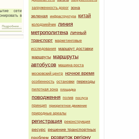
зона
загруженность дорог
ытие сети
китай
зеленая
онировать в
инфраструктура
линия
колодзиейчик
Подробнее...
метрополитена
личный
транспорт
маркетинговые
маршрут доставки
исследования
маршруты
маршруты
автобусов
машина роста
ночное время
московский центр
переходы
особенность
остановки
пилотная зона
площадка
поводження
полив
послуга
принцип
приоритетное движение
природные ареалы
регистрация
реконструкция
ресурс
решение транспортных
розвиток регіону
проблем