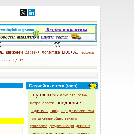
од
москва
движение
логистика
деревня
парковка
центр
харьков
Случайные теги (tags)
city express
алма ата
ветка
внедрение
метро
власти
водитель
город
городские системы
гум
движение общественного
дорожки
транспорта
дезурбанизация
жизнь
загруженность
дорожная сеть