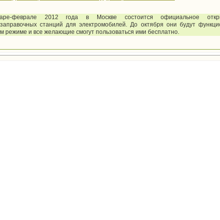
аре-феврале 2012 года в Москве состоится официальное откр
озаправочных станций для электромобилей. До октября они будут функци
м режиме и все желающие смогут пользоваться ими бесплатно.