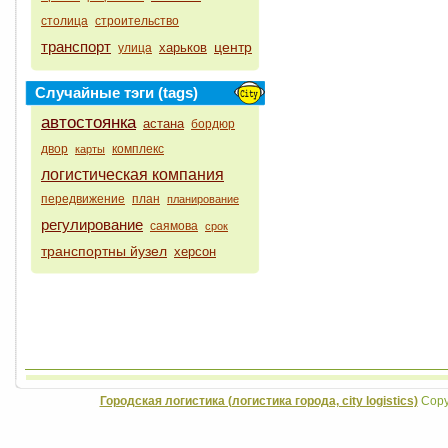
столица
строительство
транспорт
центр
харьков
улица
Случайные тэги (tags)
автостоянка
астана
бордюр
двор
комплекс
карты
логистическая компания
передвижение
план
планирование
регулирование
саямова
срок
транспортны йузел
херсон
Городская логистика (логистика города, city logistics)
Copyr