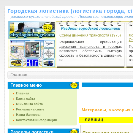
Городская логистика (логистика города, cit
украинско-русско-английский проект - Проект систематизации знан
Схемы движения транспорта (1975)
Ло
О.
Рациональная организация
движения транспорта в городах
По
позволяет обеспечить высокую
пр
скорость и безопасность движения,
ос
на...
ва
Главная
Главное меню
Главная
Карта сайта
RSS-лента сайта
Реклама на сайте
Материалы, в которых вс
Наши баннеры
лившиц
Контактная информация
Разделы логистики
Логистика города. 