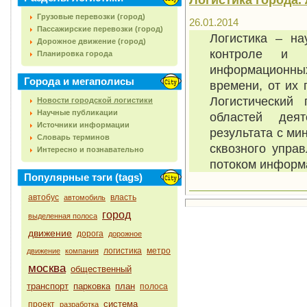
Грузовые перевозки (город)
26.01.2014
Пассажирские перевозки (город)
Логистика – на
Дорожное движение (город)
контроле и р
Планировка города
информационных
Города и мегаполисы
времени, от их 
Логистический
Новости городской логистики
Научные публикации
областей дея
Источники информации
результата с ми
Словарь терминов
сквозного упра
Интересно и познавательно
потоком информ
Популярные тэги (tags)
автобус
власть
автомобиль
город
выделенная полоса
движение
дорога
дорожное
логистика
метро
движение
компания
москва
общественный
транспорт
парковка
план
полоса
система
проект
разработка