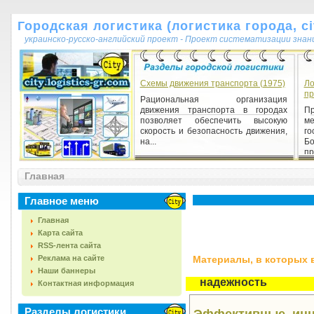
Городская логистика (логистика города, cit
украинско-русско-английский проект - Проект систематизации знан
Схемы движения транспорта (1975)
Ло
пр
Рациональная организация
движения транспорта в городах
П
позволяет обеспечить высокую
м
скорость и безопасность движения,
г
на...
Б
пр
Главная
Главное меню
Главная
Карта сайта
RSS-лента сайта
Реклама на сайте
Материалы, в которых вс
Наши баннеры
надежность
Контактная информация
Разделы логистики
Эффективные, инн