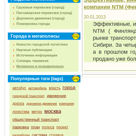
компании NTM (Фи
Грузовые перевозки (город)
Пассажирские перевозки (город)
20.01.2013
Дорожное движение (город)
Эффективные, и
Планировка города
NTM ( Финлянд
Города и мегаполисы
рынке транспорт
Сибири. За четы
Новости городской логистики
Научные публикации
а в прошлом го
Источники информации
продано уже бол
Словарь терминов
Интересно и познавательно
Популярные тэги (tags)
город
автобус
власть
автомобиль
движение
городской транспорт
дорога
дорожное движение
компания
москва
логистика
метро
общественный транспорт
парковка
план
полоса
проект
система
столица
разработка