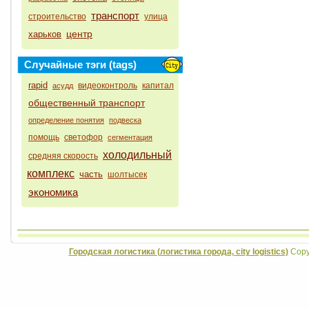
транспорт
строительство
улица
центр
харьков
Случайные тэги (tags)
rapid
видеоконтроль
капитал
асудд
общественный транспорт
определение понятия
подвеска
помощь
светофор
сегментация
холодильный
средняя скорость
комплекс
часть
шолтысек
экономика
Городская логистика (логистика города, city logistics)
Copyr