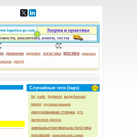
од
москва
движение
логистика
деревня
парковка
центр
харьков
Случайные теги (tags)
tnt
будинок
выделенная
traffic
линия
грузовая машина
двухуровневая стоянка
дтп
железная дорога
зовнішньоторговельна логістика
инновации
комплексная схема