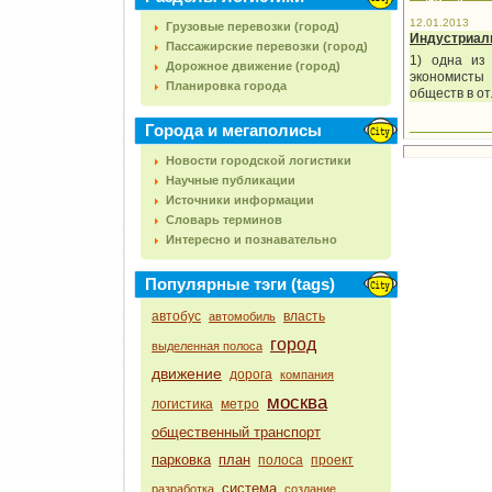
12.01.2013
Грузовые перевозки (город)
Индустриал
Пассажирские перевозки (город)
1) одна из
Дорожное движение (город)
экономисты
Планировка города
обществ в о
Города и мегаполисы
Новости городской логистики
Научные публикации
Источники информации
Словарь терминов
Интересно и познавательно
Популярные тэги (tags)
автобус
власть
автомобиль
город
выделенная полоса
движение
дорога
компания
москва
логистика
метро
общественный транспорт
парковка
план
полоса
проект
система
разработка
создание