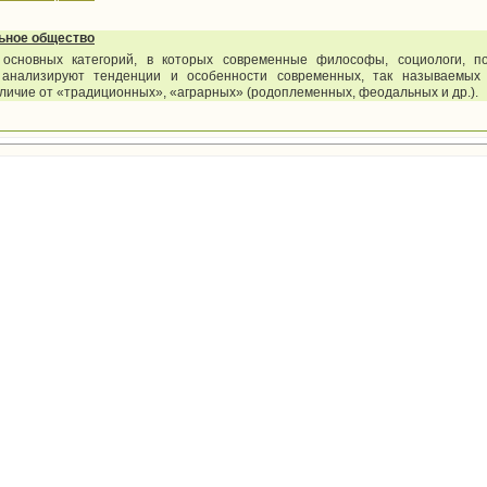
ьное общество
 основных категорий, в которых современные философы, социологи, п
 анализируют тенденции и особенности современных, так называемых
тличие от «традиционных», «аграрных» (родоплеменных, феодальных и др.).