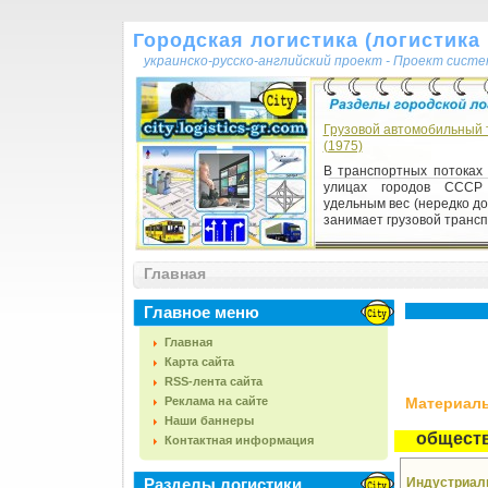
Городская логистика (логистика г
украинско-русско-английский проект - Проект сист
Грузовой автомобильный 
(1975)
В транспортных потоках 
улицах городов СССР
удельным вес (нередко д
занимает грузовой транспо
Главная
Главное меню
Главная
Карта сайта
RSS-лента сайта
Реклама на сайте
Материалы,
Наши баннеры
общест
Контактная информация
Разделы логистики
Индустриал