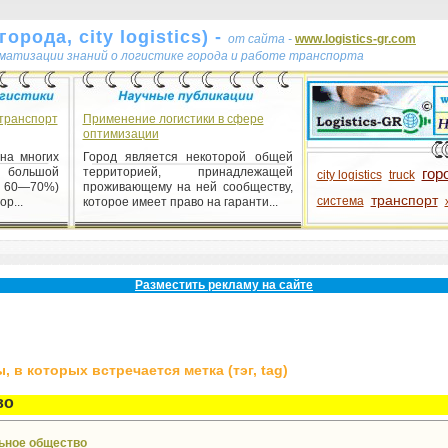
орода, city logistics) -
от сайта -
www.logistics-gr.com
ематизации знаний о логистике города и работе транспорта
транспорт
Применение логистики в сфере
оптимизации
на многих
Город является некоторой общей
 большой
территорией, принадлежащей
гор
city logistics
truck
о 60—70%)
проживающему на ней сообществу,
транспорт
система
р...
которое имеет право на гаранти...
Разместить рекламу на сайте
 в которых встречается метка (тэг, tag)
во
ьное общество