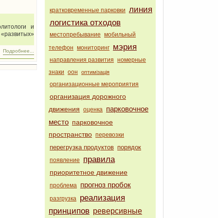
линия
кратковременные парковки
логистика отходов
олитологи и
 «развитых»
местопребывание
мобильный
мэрия
телефон
мониторинг
Подробнее...
направления развития
номерные
знаки
оон
оптимізація
организационные мероприятия
организация дорожного
парковочное
движения
оценка
место
парковочное
пространство
перевозки
перегрузка продуктов
порядок
правила
появление
приоритетное движение
прогноз пробок
проблема
реализация
разгрузка
принципов
реверсивные