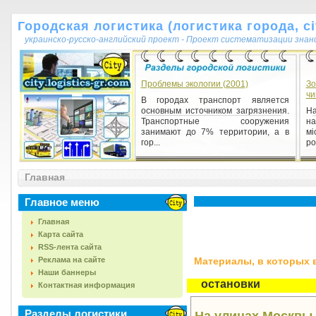
Городская логистика (логистика города, cit
украинско-русско-английский проект - Проект систематизации знан
Проблемы экологии (2001)
Зо
чи
В городах транспорт является
основным источником загрязнения.
На
Транспортные сооружения
на
занимают до 7% территории, а в
м
гор...
ро
Главная
Главное меню
Главная
Карта сайта
RSS-лента сайта
Реклама на сайте
Материалы, в которых вс
Наши баннеры
остановки
Контактная информация
Разделы логистики
На улицах Москвы