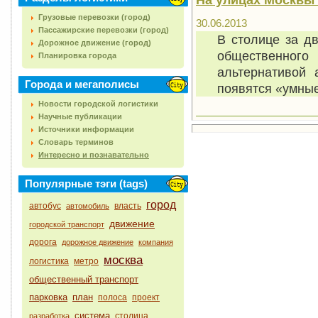
Грузовые перевозки (город)
30.06.2013
Пассажирские перевозки (город)
В столице за д
Дорожное движение (город)
общественного
Планировка города
альтернативой
Города и мегаполисы
появятся «умные
Новости городской логистики
Научные публикации
Источники информации
Словарь терминов
Интересно и познавательно
Популярные тэги (tags)
город
автобус
власть
автомобиль
движение
городской транспорт
дорога
дорожное движение
компания
москва
логистика
метро
общественный транспорт
парковка
план
полоса
проект
система
столица
разработка