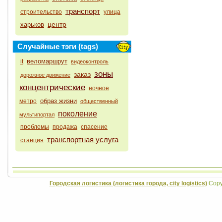
транспорт
строительство
улица
центр
харьков
Случайные тэги (tags)
веломаршрут
it
видеоконтроль
зоны
заказ
дорожное движение
концентрические
ночное
образ жизни
метро
общественный
поколение
мультипортал
проблемы
продажа
спасение
транспортная услуга
станция
Городская логистика (логистика города, city logistics)
Copyr