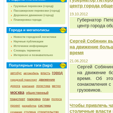
центр города общ
Грузовые перевозки (город)
Пассажирские перевозки (город)
19.10.2012
Дорожное движение (город)
Губернатор Пет
Планировка города
центр города об
Города и мегаполисы
Новости городской логистики
Сергей Собянин в
Научные публикации
на движение больш
Источники информации
Словарь терминов
время
Интересно и познавательно
21.06.2012
Популярные тэги (tags)
Сергей Собянин
на движение бо
город
автобус
власть
автомобиль
время. Об эт
движение
городской транспорт
ознакомления с 
дорога
логистика
метро
компания
грузовиков.
москва
общественный
транспорт
парковка
план
полоса
Чтобы привлечь ча
система
проект
разработка
столичные власти
столица
строительство
создание