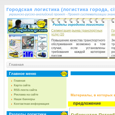
Городская логистика (логистика города, cit
украинско-русско-английский проект - Проект систематизации знан
Сегментация рынка транспортных
Го
услуг (20
ин
Повышение качества транспортного
З
обслуживания возможно в том
т
случае, если установлены
го
требования каждой категории
ро
пассаж...
сл
Главная
Главное меню
Главная
Карта сайта
RSS-лента сайта
Реклама на сайте
Материалы, в которых вс
Наши баннеры
предложение
Контактная информация
Разделы логистики
Губернатор Петерб