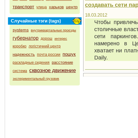
создавать сети па
транспорт
центр
харьков
улица
18.03.2012
Случайные тэги (tags)
Чтобы привлечь
столичные влас
systems
внутриквартальные проезды
сети паркинго
губернатор
дорош
интерес
намерено в Це
коробко
логістичний центр
хватает ни плат
пошук
надежность
почта россии
Daily.
расстояние
раскладные сидения
сквозное движение
система
экспериментальный грузовик