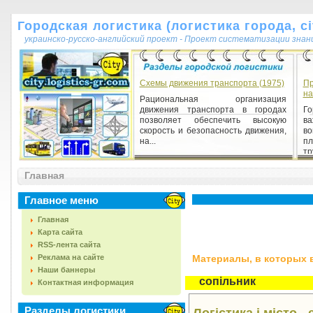
Городская логистика (логистика города, cit
украинско-русско-английский проект - Проект систематизации знан
Схемы движения транспорта (1975)
Пр
на
Рациональная организация
движения транспорта в городах
Го
позволяет обеспечить высокую
в
скорость и безопасность движения,
в
на...
п
тр
Главная
Главное меню
Главная
Карта сайта
RSS-лента сайта
Реклама на сайте
Материалы, в которых вс
Наши баннеры
сопільник
Контактная информация
Разделы логистики
Логістика і місто -