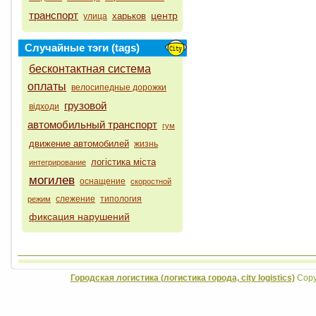
транспорт
центр
харьков
улица
Случайные тэги (tags)
бесконтактная система
оплаты
велосипедные дорожки
грузовой
відходи
автомобильный транспорт
гум
движение автомобилей
жизнь
логістика міста
интегрирование
могилев
оснащение
скоростной
слежение
типология
режим
фиксация нарушений
Городская логистика (логистика города, city logistics)
Copyr