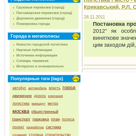
Крикавський, Р.Л. 
Грузовые перевозки (город)
Пассажирские перевозки (город)
28.11.2011
Дорожное движение (город)
Постановка пр
Планировка города
2012”
як особли
Города и мегаполисы
виняткове значен
цим заходом дій,
Новости городской логистики
Научные публикации
Источники информации
Словарь терминов
Интересно и познавательно
Популярные тэги (tags)
город
автобус
власть
автомобиль
движение
дорога
компания
логистика
метро
маршрут
москва
общественный
транспорт
парковка
план
полоса
система
проект
разработка
столица
строительство
создание