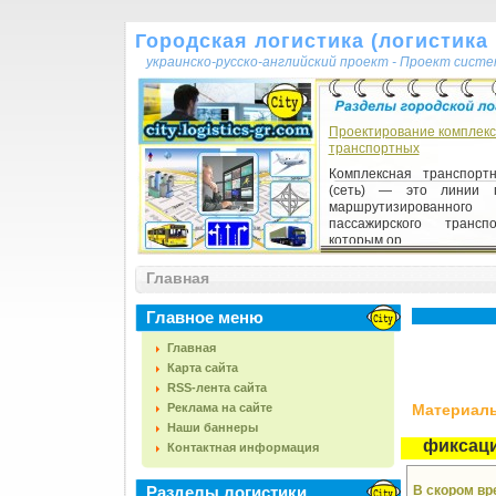
Городская логистика (логистика г
украинско-русско-английский проект - Проект сист
Проектирование комплек
транспортных
Комплексная транспорт
(сеть) — это линии г
маршрутизированного
пассажирского трансп
которым ор...
Главная
Главное меню
Главная
Карта сайта
RSS-лента сайта
Реклама на сайте
Материалы,
Наши баннеры
фиксац
Контактная информация
Разделы логистики
В скором вр