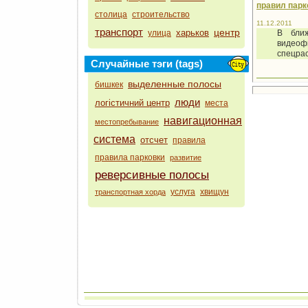
правил парк
столица
строительство
11.12.2011
транспорт
центр
харьков
улица
В бли
видеоф
спецрас
Случайные тэги (tags)
выделенные полосы
бишкек
люди
логістичний центр
места
навигационная
местопребывание
система
отсчет
правила
правила парковки
развитие
реверсивные полосы
услуга
хвищун
транспортная хорда