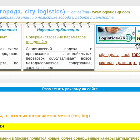
орода, city logistics) -
от сайта -
www.logistics-gr.com
ематизации знаний о логистике города и работе транспорта
сных
Совершенствование параметров
городской л
ная схема
Логистический подход к
ородского
организации автомобильных
гор
city logistics
truck
перевозок обуславливает новое
транспорт
система
орта, по
методологическое содержание,
заключающеес...
Разместить рекламу на сайте
 в которых встречается метка (тэг, tag)
ия
емени в Москве появятся новые, более совершенные камеры автоматичес