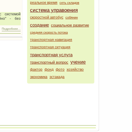
реальное время
сеть складов
система управоения
с системой
скоростной автобус
собянин
йно" - без
создание
социальное развитие
Подробнее...
средняя скорость потока
транспортная навигация
транспортная ситуация
транспортная услуга
учение
транспортный вопрос
фактор
фонд
фото
хозяйство
экономика
эстакада