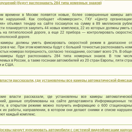
рушений (будут распознавать 284 типа номерных знаков)
ом времени в Москве появятся новые, более совершенные камеры авт
ии нарушений. Как сообщает «Коммерсант», ГКУ «Центр организации
ия» объявил тендер на сайте госзакупок на сумму в 89 миллионов рубл
ти планируется закупить 44 новых комплекса, 22 из которых должны уметь
ть на пятиполосной дороге, а еще 22 прибора — контролировать скоростн
хполосной дороге.
камеры должны уметь фиксировать скоростной режим в диапазоне 
тров
в час. При этом комплексы будут с большей точностью распознавать но
истых номерах погрешность, согласно техзаданию, составит всего 1%. В общ
камеры будут распознавать 284 типа номерных знаков. В том числе
емых в России, а также госзнаки автомобилей из 20 стран Европы, пяти стр
и и США.
власти рассказали, где установлены все камеры автоматической фиксац
ские власти рассказали, где установлены все камеры автоматическо
ний, данные опубликованы на сайте департамента Информационных те
сти, в открытом режиме можно получить информацию о 600 стационарны
х их работы, направлении, в котором они делают снимки и списке нарушен
уют каждый комплекс.
осквы начнут курсировать автомобили с системой видеофиксации наруш