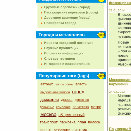
фиксации на
Грузовые перевозки (город)
28.01.2014
Пассажирские перевозки (город)
В скор
Дорожное движение (город)
фиксац
Планировка города
движен
сложнос
скорос
Города и мегаполисы
четыре
Новые 
Новости городской логистики
киломе
Научные публикации
– при ч
Источники информации
новые 
Словарь терминов
применя
Интересно и познавательно
Америк
Популярные тэги (tags)
Московские 
автобус
власть
нарушений
автомобиль
город
24.03.2013
выделенная полоса
Москов
движение
дорога
дорожное
наруше
частно
логистика
метро
движение
компания
режима
фиксир
москва
общественный
транспорт
парковка
план
полоса
По улицам М
система
проект
разработка