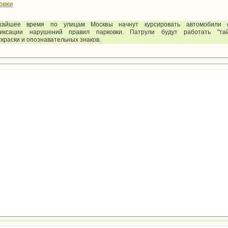
овки
жайшее время по улицам Москвы начнут курсировать автомобили 
иксации нарушений правил парковки. Патрули будут работать "та
краски и опознавательных знаков.