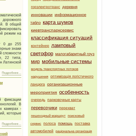
деревня
горэлектротранс
инновации
информационное
оматической
 дорожного
карта шумов
табло
ей. В общей
 фиксировать
киевтранспарксервис
ой режим на
классификация ситуаций
от 0 до
255
ламповый
контейнер
мерные знаки
светофор
ей сложности
малогабаритный груз
, 22 типа,
мобильные системы
мир
ан Латинской
модель транспортных потоков
Подробнее...
оптимізація логістичного
нарушения
ии
организационные
ланцюга
особенность
мероприятия
й фиксации
очередь
парковочные карты
хнологий. В
перевозчики
перехват
х камерах -
ий, которые
пешеходный маршрут
поисковый
помощь
полоса
поставка
сервис
Подробнее...
автомобилей
раціональна організація
ений