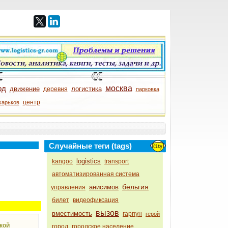
од
москва
движение
логистика
деревня
парковка
центр
харьков
Случайные теги (tags)
logistics
kangoo
transport
автоматизированная система
бельгия
анисимов
управления
билет
видеофиксация
вызов
вместимость
гарпун
герой
кой
город
городское население