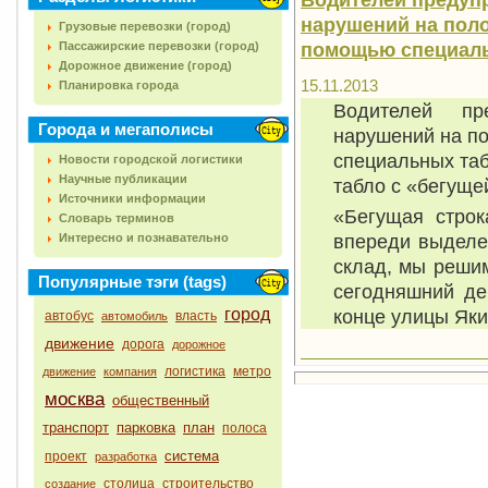
нарушений на поло
Грузовые перевозки (город)
помощью специал
Пассажирские перевозки (город)
Дорожное движение (город)
15.11.2013
Планировка города
Водителей пр
Города и мегаполисы
нарушений на п
специальных таб
Новости городской логистики
Научные публикации
табло с «бегуще
Источники информации
«Бегущая строк
Словарь терминов
впереди выделен
Интересно и познавательно
склад, мы решим
Популярные тэги (tags)
сегодняшний де
город
конце улицы Яки
автобус
власть
автомобиль
движение
дорога
дорожное
логистика
метро
движение
компания
москва
общественный
транспорт
парковка
план
полоса
система
проект
разработка
столица
строительство
создание