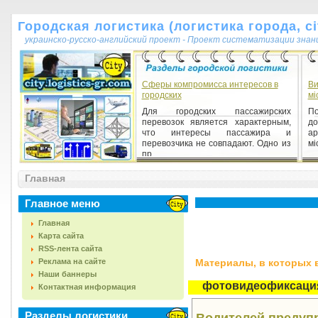
Городская логистика (логистика города, cit
украинско-русско-английский проект - Проект систематизации знан
Сферы компромисса интересов в
Ви
городских
мі
Для городских пассажирских
П
перевозок является характерным,
до
что интересы пассажира и
а
перевозчика не совпадают. Одно из
мі
пр...
Главная
Главное меню
Главная
Карта сайта
RSS-лента сайта
Реклама на сайте
Материалы, в которых вс
Наши баннеры
фотовидеофиксаци
Контактная информация
Разделы логистики
Водителей предуп