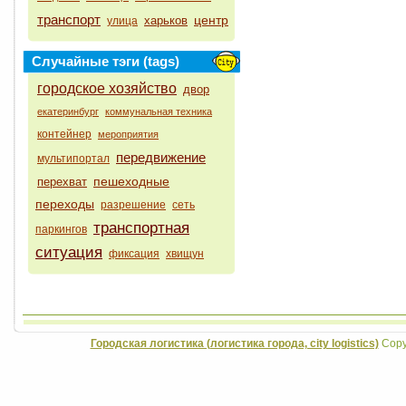
транспорт
центр
харьков
улица
Случайные тэги (tags)
городское хозяйство
двор
екатеринбург
коммунальная техника
контейнер
мероприятия
передвижение
мультипортал
пешеходные
перехват
переходы
разрешение
сеть
транспортная
паркингов
ситуация
фиксация
хвищун
Городская логистика (логистика города, city logistics)
Copyr