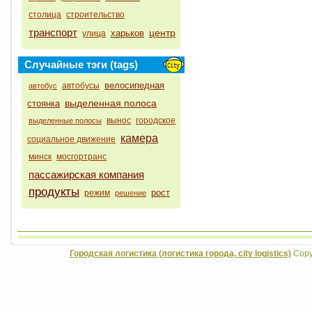
столица
строительство
транспорт
центр
харьков
улица
Случайные тэги (tags)
велосипедная
автобусы
автобус
выделенная полоса
стоянка
вынос
городское
выделенные полосы
камера
социальное движение
минск
мосгортранс
пассажирская компания
продукты
рост
режим
решение
Городская логистика (логистика города, city logistics)
Copyr