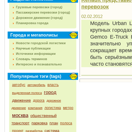
перевозок
Грузовые перевозки (город)
Пассажирские перевозки (город)
02.02.2012
Дорожное движение (город)
Модель Urban L
Планировка города
крупных городах
Города и мегаполисы
Gemco E-Truck 
значительно у
Новости городской логистики
Научные публикации
сокращает врем
Источники информации
быть серьёзным
Словарь терминов
часто становятс
Интересно и познавательно
Популярные тэги (tags)
автобус
власть
автомобиль
город
выделенная полоса
движение
дорога
дорожное
логистика
метро
движение
компания
москва
общественный
транспорт
парковка
план
полоса
система
проект
разработка