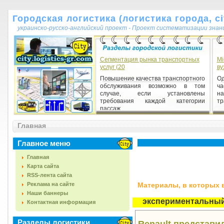
Городская логистика (логистика города, cit
украинско-русско-английский проект - Проект систематизации знан
Сегментация рынка транспортных
Мі
услуг (20
ву
Повышение качества транспортного
Од
обслуживания возможно в том
ча
случае, если установлены
н
требования каждой категории
тр
пассаж...
Главная
Главное меню
Главная
Карта сайта
RSS-лента сайта
Реклама на сайте
Материалы, в которых вс
Наши баннеры
экспериментальный
Контактная информация
Разделы логистики
Renault представи