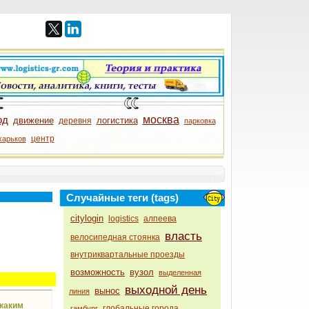
од
москва
движение
логистика
деревня
парковка
центр
харьков
Случайные теги (tags)
citylogin
logistics
алпеева
власть
велосипедная стоянка
внутриквартальные проезды
возможность
вузол
выделенная
выходной день
вынос
линия
«каким
глобальные города
гамбург