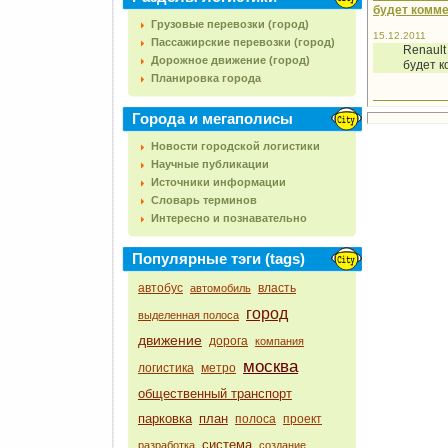
будет комме
Грузовые перевозки (город)
15.12.2011
Пассажирские перевозки (город)
Renaul
Дорожное движение (город)
будет к
Планировка города
Города и мегаполисы
Новости городской логистики
Научные публикации
Источники информации
Словарь терминов
Интересно и познавательно
Популярные тэги (tags)
автобус
власть
автомобиль
город
выделенная полоса
движение
дорога
компания
москва
логистика
метро
общественный транспорт
парковка
план
полоса
проект
система
разработка
создание