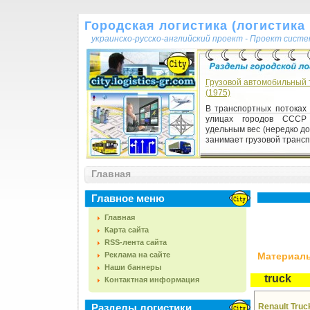
Городская логистика (логистика г
украинско-русско-английский проект - Проект сист
Грузовой автомобильный 
(1975)
В транспортных потоках 
улицах городов СССР
удельным вес (нередко д
занимает грузовой транспо
Главная
Главное меню
Главная
Карта сайта
RSS-лента сайта
Реклама на сайте
Материалы,
Наши баннеры
truck
Контактная информация
Разделы логистики
Renault Tru