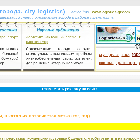
орода, city logistics) -
от сайта -
www.logistics-gr.com
ематизации знаний о логистике города и работе транспорта
транспорт
Логистика как важный элемент
системы упр
на многих
Современные города сегодня
 большой
столкнулись с комплексом проблем
гор
city logistics
truck
о 60—70%)
жизнеобеспечения своих жителей,
транспорт
система
р...
для решения которых необходи...
Разместить рекламу на сайте
 в которых встречается метка (тэг, tag)
cks представил концепцию грузовика будущего, чтобы ответить на вопрос 