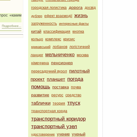
дорога
городская логистика
досвід
жизнь
прос «каким
ефект взаємодії
дублер
загруженность
интересные факты
Подробнее...
китай
классификация
кнопка
кольцо
комплекс
кризис
лобанов
логістичний
крикавський
мельниченко
ланцюг
москва
пенсионер
німеччина
пилотный
пересадочний вузол
погода
проект
планшет
помощь
поставка
почва
развитие
ресурс
средство
тпуск
таблички
теория
транспортная хорда
транспортный коридор
транспортный узел
учение
ученый
удостоверение